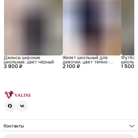
Джинсы широкие
Жилет школьный для
Футбол
школьные, цвет чёрный
девочки, цвет тёмно-
школьна
3 900 ₽
2 100 ₽
1 500 
синий
Контакты
Адрес