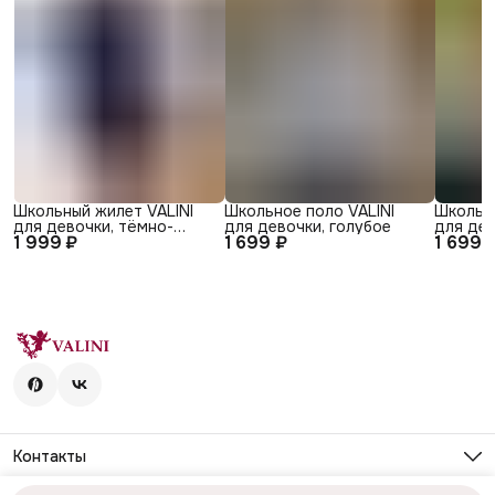
Школьный жилет VALINI
Школьное поло VALINI
Школьно
для девочки, тёмно-
для девочки, голубое
для дев
1 999 ₽
1 699 ₽
1 699 
синий
Контакты
Адрес