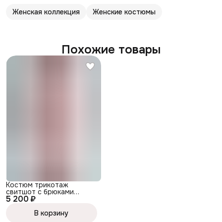
Женская коллекция
Женские костюмы
Похожие товары
Костюм трикотаж
свитшот с брюками
5 200 ₽
палаццо, цвет сухая роза
В корзину