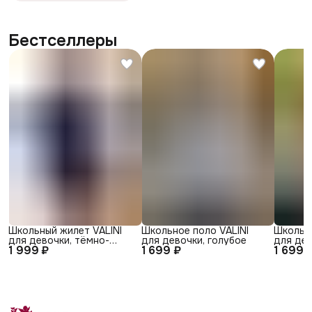
Бестселлеры
Школьный жилет VALINI
Школьное поло VALINI
Школьно
для девочки, тёмно-
для девочки, голубое
для дев
1 999 ₽
1 699 ₽
1 699 
синий