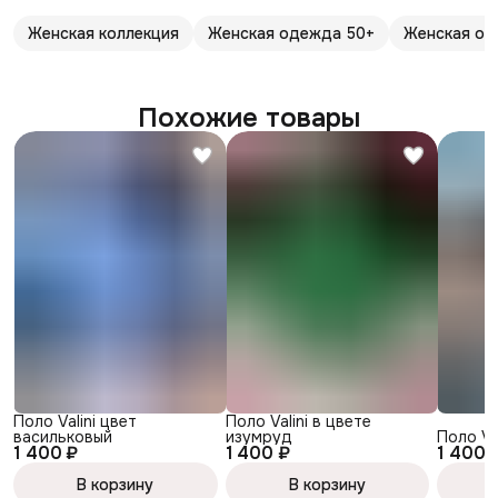
Женская коллекция
Женская одежда 50+
Женская од
Похожие товары
Поло Valini цвет
Поло Valini в цвете
васильковый
изумруд
Поло Va
1 400 ₽
1 400 ₽
1 400 
В корзину
В корзину