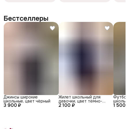
Бестселлеры
Джинсы широкие
Жилет школьный для
Футбол
школьные, цвет чёрный
девочки, цвет тёмно-
школьна
3 900 ₽
2 100 ₽
1 500 
синий