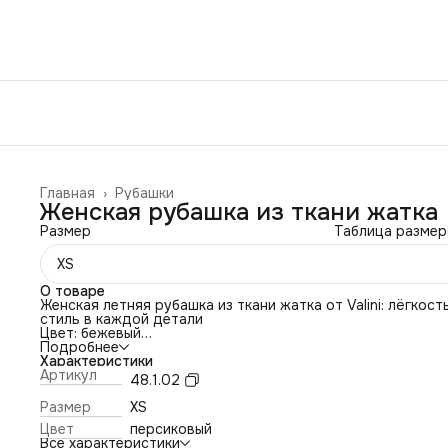
Главная
›
Рубашки
Женская рубашка из ткани жатка
Размер
Таблица размер
XS
О товаре
Женская летняя рубашка из ткани жатка от Valini: лёгкост
стиль в каждой детали
Цвет: бежевый
Укороченная рубашка из фактурной ткани жатка — идеал
Подробнее
выбор для жарких дней. Модель с завязками спереди и
Характеристики
классическим пуговичным рядом добавит образу
Артикул
48.1.02
непринуждённости и подчеркнёт летнее настроение.
Почему стоит выбрать эту рубашку:
Размер
XS
Дышащая ткань: жатка отлично пропускает воздух, не
Цвет
персиковый
прилипает к телу в жару и создаёт комфортный микрокли
Все характеристики
Удобный фасон: укороченный крой не сковывает движени