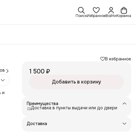
Поиск
Избранное
Войти
Корзина
В избранное
ов
1 500 ₽
Добавить в корзину
ь и
Преимущества
ьный
Доставка в пункты выдачи или до двери
Доставка
мат.
я и