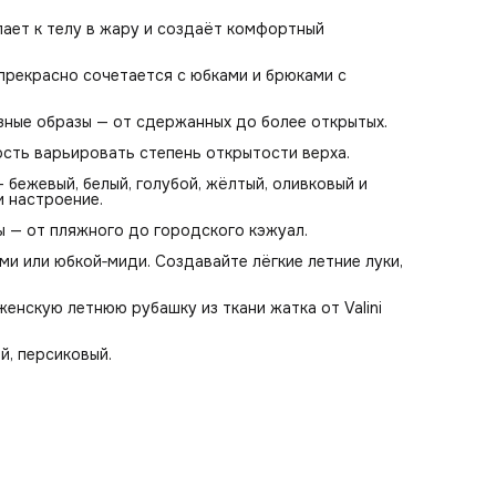
пает к телу в жару и создаёт комфортный
прекрасно сочетается с юбками и брюками с
зные образы — от сдержанных до более открытых.
сть варьировать степень открытости верха.
 бежевый, белый, голубой, жёлтый, оливковый и
и настроение.
ы — от пляжного до городского кэжуал.
и или юбкой‑миди. Создавайте лёгкие летние луки,
енскую летнюю рубашку из ткани жатка от Valini
й, персиковый.