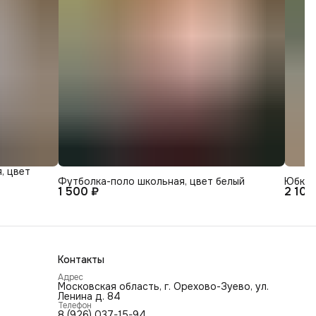
, цвет
Футболка-поло школьная, цвет белый
Юбка 
1 500 ₽
2 100
Контакты
Адрес
Московская область, г. Орехово-Зуево, ул.
Ленина д. 84
Телефон
8 (926) 037-15-94