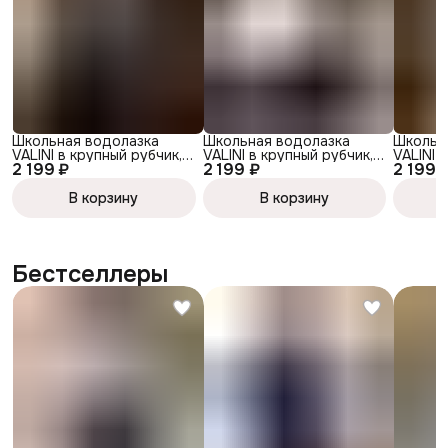
Школьная водолазка
Школьная водолазка
Школьн
VALINI в крупный рубчик,
VALINI в крупный рубчик,
VALINI 
2 199 ₽
2 199 ₽
2 199 
серая
молочная
голубая
В корзину
В корзину
Бестселлеры