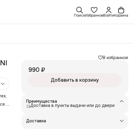
Поиск
Избранное
Войти
Корзина
В избранное
NI
990 ₽
Добавить в корзину
ех,
Преимущества
ся с
Доставка в пункты выдачи или до двери
их
й
Доставка
нет