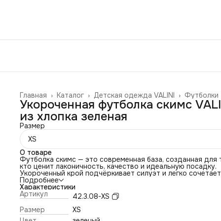
Главная
›
Каталог
›
Детская одежда VALINI
›
Футболки
Укороченная футболка скимс VALI
из хлопка зеленая
Размер
XS
О товаре
Футболка скимс — это современная база, созданная для т
кто ценит лаконичность, качество и идеальную посадку.
Укороченный крой подчёркивает силуэт и легко сочетает
любыми элементами гардероба — от денима и классическ
Подробнее
брюк до юбок и спортивных комплектов. Мягкий хлопковы
Характеристики
материал приятно ощущается на коже и обеспечивает
Артикул
42.3.08-XS
комфорт в течение всего дня.
Эта модель отражает философию бренда: минимализм,
Размер
XS
актуальность и внимание к деталям. Футболка скимс ста
Цвет
зеленый