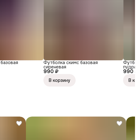
 базовая
Футболка скимс базовая
Футболк
сиреневая
пудра
990 ₽
990 ₽
В корзину
В ко