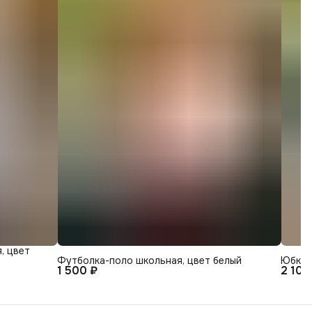
, цвет
Футболка-поло школьная, цвет белый
Юбка 
1 500 ₽
2 100