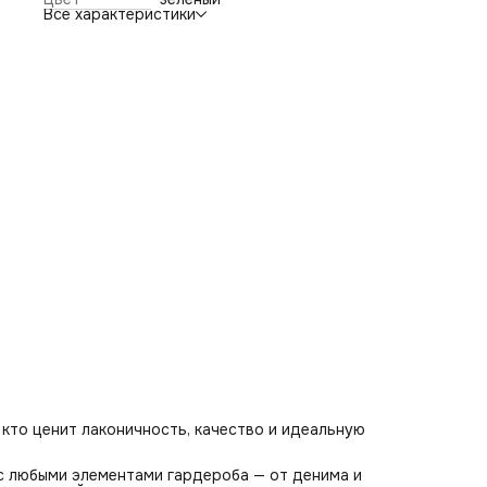
универсальной основой для повседневных и более собра
Все характеристики
образов, оставаясь стильной вне сезона и трендов.
 кто ценит лаконичность, качество и идеальную
 с любыми элементами гардероба — от денима и