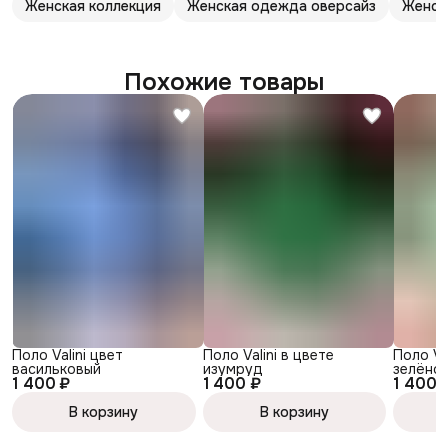
Женская коллекция
Женская одежда оверсайз
Женск
Похожие товары
Поло Valini цвет
Поло Valini в цвете
Поло Va
васильковый
изумруд
зелёное
1 400 ₽
1 400 ₽
1 400 
В корзину
В корзину