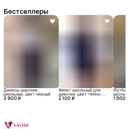
Бестселлеры
Джинсы широкие
Жилет школьный для
Футбол
школьные, цвет чёрный
девочки, цвет тёмно-
школьна
3 900 ₽
2 100 ₽
1 500 
синий