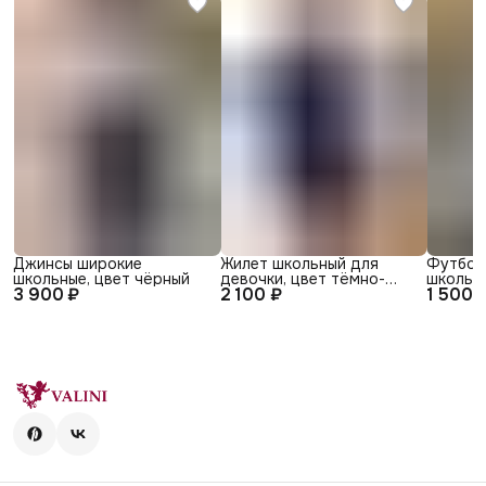
Джинсы широкие
Жилет школьный для
Футбол
школьные, цвет чёрный
девочки, цвет тёмно-
школьна
3 900 ₽
2 100 ₽
1 500 
синий