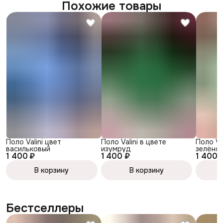
Похожие товары
Поло Valini цвет
Поло Valini в цвете
Поло Va
васильковый
изумруд
зелёное
1 400 ₽
1 400 ₽
1 400 
В корзину
В корзину
Бестселлеры